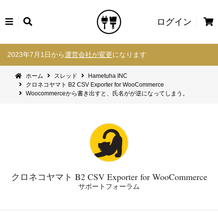
カ
ログイン
ー
コ
ト
2023年7月1日から
運営会社が変更
になります
ン
テ
ホーム
スレッド
Hametuha INC
ン
クロネコヤマト B2 CSV Exporter for WooCommerce
ツ
Woocommerceから書き出すと、氏名がが逆になってしまう。
へ
ス
キ
ッ
プ
クロネコヤマト B2 CSV Exporter for WooCommerce
サポートフォーラム