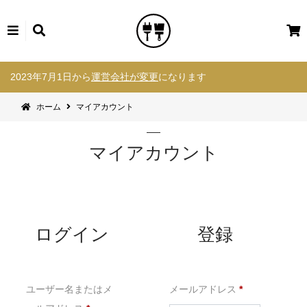
カ
ー
コ
ト
2023年7月1日から
運営会社が変更
になります
ン
テ
ホーム
マイアカウント
ン
ツ
へ
マイアカウント
ス
キ
ッ
プ
ログイン
登録
必
ユーザー名またはメ
メールアドレス
*