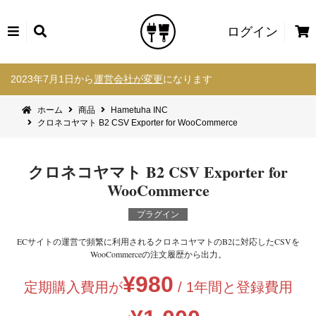
カ
ログイン
ー
コ
ト
2023年7月1日から
運営会社が変更
になります
ン
テ
ホーム
商品
Hametuha INC
ン
クロネコヤマト B2 CSV Exporter for WooCommerce
ツ
へ
ス
クロネコヤマト B2 CSV Exporter for
キ
WooCommerce
ッ
プ
プラグイン
ECサイトの運営で頻繁に利用されるクロネコヤマトのB2に対応したCSVを
WooCommerceの注文履歴から出力。
¥
980
定期購入費用が
/ 1年間と登録費用