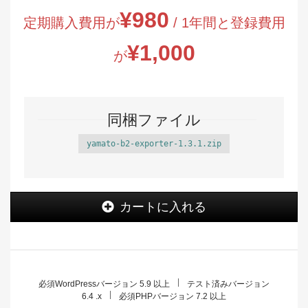
¥
980
定期購入費用が
/ 1年間と登録費用
¥
1,000
が
同梱ファイル
yamato-b2-exporter-1.3.1.zip
ク
カートに入れる
ロ
ネ
コ
ヤ
マ
ト
必須WordPressバージョン 5.9 以上
テスト済みバージョン
6.4 .x
必須PHPバージョン 7.2 以上
B2