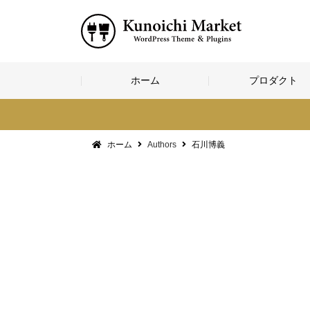
コ
ホーム
プロダクト
ン
テ
ン
ツ
へ
ホーム
Authors
石川博義
ス
キ
ッ
プ