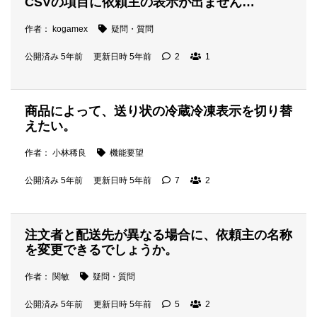
CSVの項目に依頼主の表示が出ません…
作者： kogamex
疑問・質問
公開済み 5年前
更新日時 5年前
2
1
商品によって、送り状の冷蔵冷凍表示を切り替
えたい。
作者： 小林稀良
機能要望
公開済み 5年前
更新日時 5年前
7
2
注文者と配送先が異なる場合に、依頼主の名称
を変更できるでしょうか。
作者： 関敏
疑問・質問
公開済み 5年前
更新日時 5年前
5
2