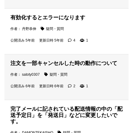
有効化するとエラーになります
作者： 丹野恭伸
疑問・質問
公開済み 5年前
更新日時 5年前
4
1
注文を一部キャンセルした時の動作について
作者： satoty0307
疑問・質問
公開済み 6年前
更新日時 6年前
2
1
完了メールに記されている配送情報の中の「配
送予定日」を「発送日」などに変更したいで
す。
作者： DAMONTEKAISHO
疑問・質問