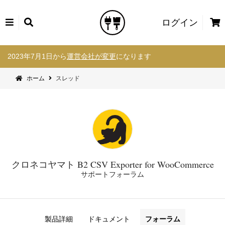
カ
ログイン
ー
コ
ト
2023年7月1日から
運営会社が変更
になります
ン
テ
ホーム
スレッド
ン
ツ
へ
ス
キ
ッ
プ
クロネコヤマト B2 CSV Exporter for WooCommerce
サポートフォーラム
製品詳細
ドキュメント
フォーラム