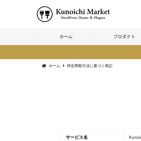
コ
ホーム
プロダクト
ン
テ
ン
ツ
へ
ホーム
特定商取引法に基づく表記
ス
キ
ッ
プ
サービス名
Kunoi