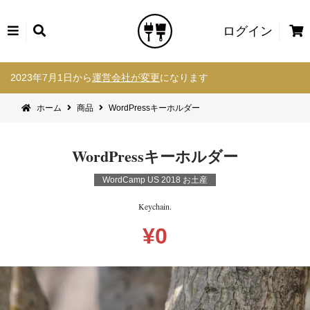
カ
ログイン
ー
コ
ト
2023年7月1日から
運営会社が変更
になります
ン
テ
ホーム
商品
WordPressキーホルダー
ン
ツ
へ
WordPressキーホルダー
ス
キ
WordCamp US 2018 お土産
ッ
プ
Keychain.
¥
0