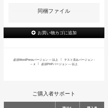
同梱ファイル
WordPress
お買い物カゴに追加
キ
ー
ホ
ル
ダ
ー
必須WordPressバージョン --- 以上
テスト済みバージョン -
-- .x
必須PHPバージョン --- 以上
個
ご購入者サポート