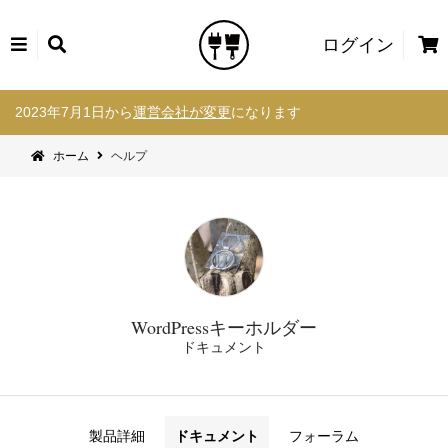
カ
ログイン
ー
コ
ト
2023年7月1日から
運営会社が変更
になります
ン
テ
ホーム
ヘルプ
ン
ツ
へ
ス
キ
ッ
プ
WordPressキーホルダー
ドキュメント
製品詳細
ドキュメント
フォーラム