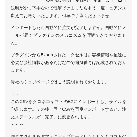
公開済み 4年前
更新日時 4年前
1
1
説明が少し下手なので理解できましたらもう一度ニュアンス
変えてお送りいたします。何卒ご了承くださいませ。
インポートしたら自動的に注文が完了しますが。自動的にメ
ールが届くプラグインのメカニズムを理解できておりませ
ん。
プラグインからExportされたエクセルはお客様情報や配送に
必要な会社情報があるだけなので追跡番号は記載されており
ません。
貴社のウェブページではこう説明されております。
～～～
このCSVをクロネコヤマトのB2にインポートし、ラベルを
印刷します。その後、同じCSVを再度インポートすると、注
文ステータスが「完了」に変更されます。
～～～
同じエクセルをヤマトにアップロードしたとしてもヤマトの