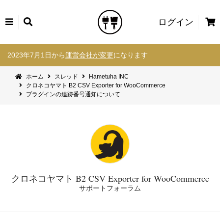
カ
ログイン
ー
コ
ト
2023年7月1日から
運営会社が変更
になります
ン
テ
ホーム
スレッド
Hametuha INC
ン
クロネコヤマト B2 CSV Exporter for WooCommerce
ツ
プラグインの追跡番号通知について
へ
ス
キ
ッ
プ
クロネコヤマト B2 CSV Exporter for WooCommerce
サポートフォーラム