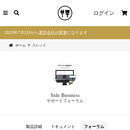
カ
ログイン
ー
コ
ト
2023年7月1日から
運営会社が変更
になります
ン
テ
ホーム
スレッド
ン
ツ
へ
ス
キ
ッ
プ
Side Business
サポートフォーラム
製品詳細
ドキュメント
フォーラム