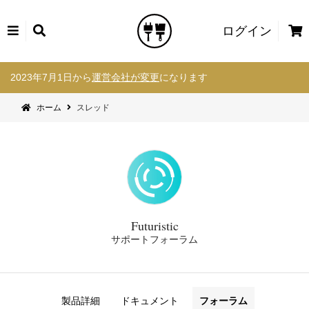
カ
ログイン
ー
コ
ト
2023年7月1日から
運営会社が変更
になります
ン
テ
ホーム
スレッド
ン
ツ
へ
ス
キ
ッ
プ
Futuristic
サポートフォーラム
製品詳細
ドキュメント
フォーラム