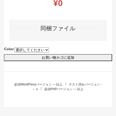
¥
0
同梱ファイル
Color
Wapuu
お買い物カゴに追加
ニ
ッ
ト
キ
ャ
必須WordPressバージョン --- 以上
テスト済みバージョン -
ッ
-- .x
必須PHPバージョン --- 以上
プ
個