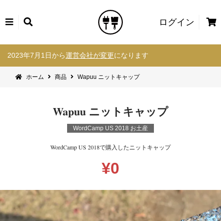
カ
ログイン
ー
コ
ト
2023年7月1日から
運営会社が変更
になります
ン
テ
ホーム
商品
Wapuu ニットキャップ
ン
ツ
へ
Wapuu ニットキャップ
ス
キ
WordCamp US 2018 お土産
ッ
プ
WordCamp US 2018で購入したニットキャップ
¥
0