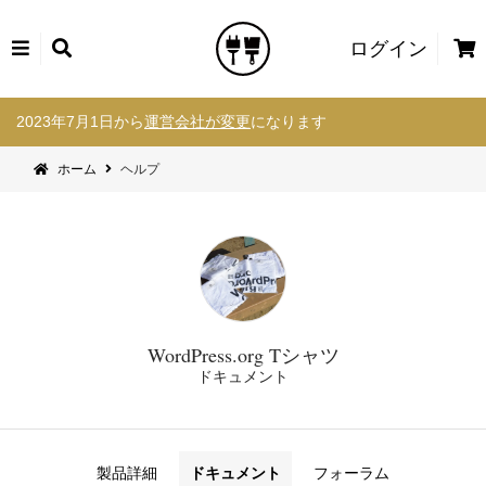
カ
ログイン
ー
コ
ト
2023年7月1日から
運営会社が変更
になります
ン
テ
ホーム
ヘルプ
ン
ツ
へ
ス
キ
ッ
プ
WordPress.org Tシャツ
ドキュメント
製品詳細
ドキュメント
フォーラム