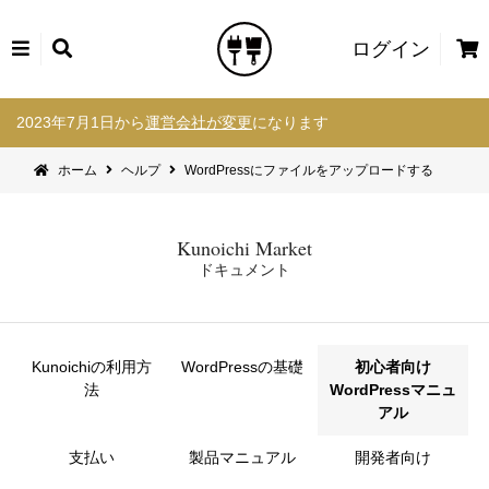
カ
ログイン
ー
コ
ト
2023年7月1日から
運営会社が変更
になります
ン
テ
ホーム
ヘルプ
WordPressにファイルをアップロードする
ン
ツ
へ
Kunoichi Market
ス
ドキュメント
キ
ッ
プ
Kunoichiの利用方
WordPressの基礎
初心者向け
法
WordPressマニュ
アル
支払い
製品マニュアル
開発者向け