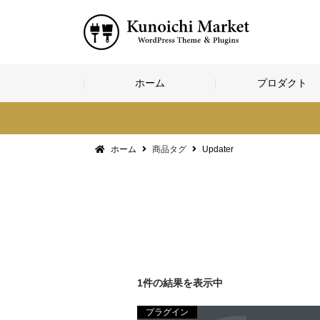
コ
ホーム
プロダクト
ン
テ
ン
ツ
へ
ホーム
商品タグ
Updater
ス
キ
ッ
プ
1件の結果を表示中
プラグイン