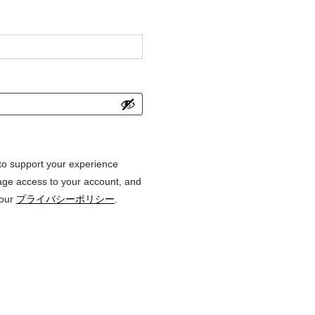
 to support your experience
age access to your account, and
 our
プライバシーポリシー
.