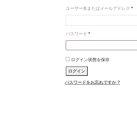
必
ユーザー名またはメールアドレス
*
須
必
パスワード
*
須
ログイン状態を保存
ログイン
パスワードをお忘れですか ?