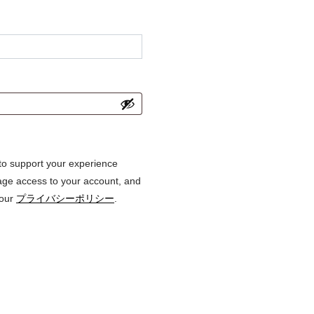
 to support your experience
age access to your account, and
 our
プライバシーポリシー
.