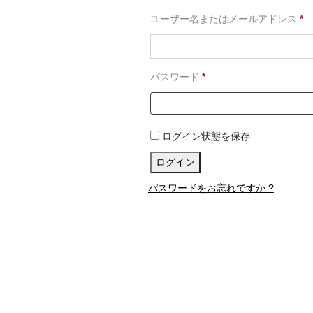
必
ユーザー名またはメールアドレス
*
須
必
パスワード
*
須
ログイン状態を保存
ログイン
パスワードをお忘れですか ?