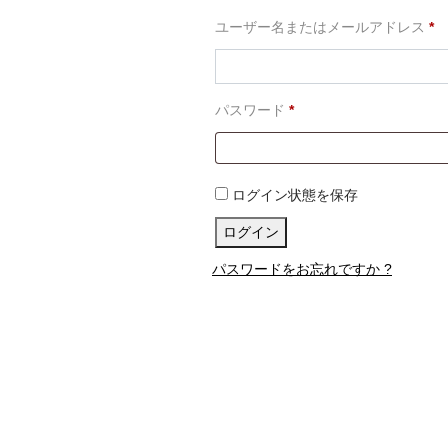
必
ユーザー名またはメールアドレス
*
須
必
パスワード
*
須
ログイン状態を保存
ログイン
パスワードをお忘れですか ?