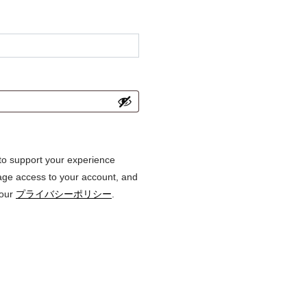
 to support your experience
age access to your account, and
 our
プライバシーポリシー
.