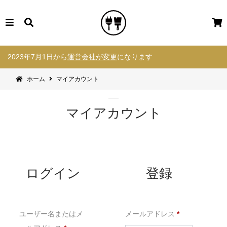
カ
ー
コ
ト
2023年7月1日から
運営会社が変更
になります
ン
テ
ホーム
マイアカウント
ン
ツ
へ
マイアカウント
ス
キ
ッ
プ
ログイン
登録
必
ユーザー名またはメ
メールアドレス
*