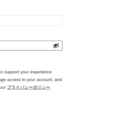
 to support your experience
age access to your account, and
 our
プライバシーポリシー
.