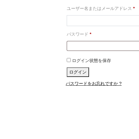
必
ユーザー名またはメールアドレス
*
須
必
パスワード
*
須
ログイン状態を保存
ログイン
パスワードをお忘れですか ?