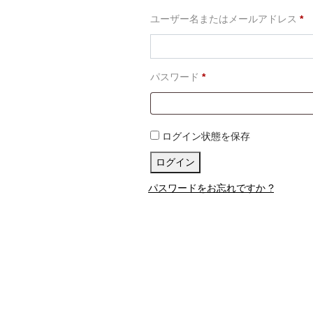
必
ユーザー名またはメールアドレス
*
須
必
パスワード
*
須
ログイン状態を保存
ログイン
パスワードをお忘れですか ?