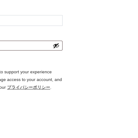
 to support your experience
age access to your account, and
 our
プライバシーポリシー
.