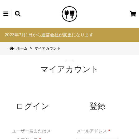
カ
ー
コ
ト
2023年7月1日から
運営会社が変更
になります
ン
テ
ホーム
マイアカウント
ン
ツ
へ
マイアカウント
ス
キ
ッ
プ
ログイン
登録
必
ユーザー名またはメ
メールアドレス
*