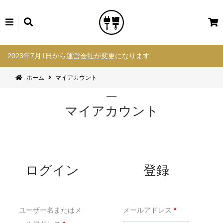
カ
ー
コ
ト
2023年7月1日から
運営会社が変更
になります
ン
テ
ホーム
マイアカウント
ン
ツ
へ
マイアカウント
ス
キ
ッ
プ
ログイン
登録
必
ユーザー名またはメ
メールアドレス
*