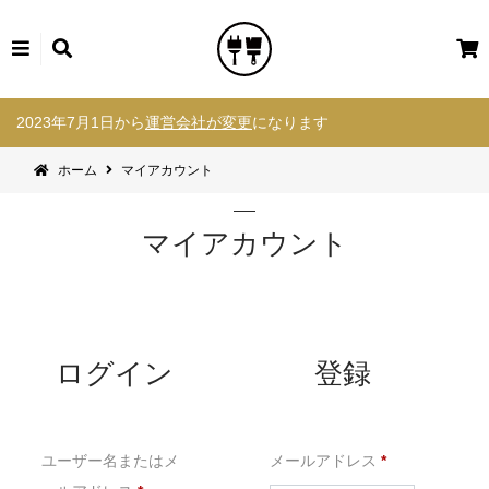
カ
ー
コ
ト
2023年7月1日から
運営会社が変更
になります
ン
テ
ホーム
マイアカウント
ン
ツ
へ
マイアカウント
ス
キ
ッ
プ
ログイン
登録
必
ユーザー名またはメ
メールアドレス
*