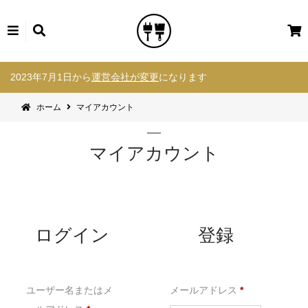
カ
ー
コ
ト
2023年7月1日から
運営会社が変更
になります
ン
テ
ホーム
マイアカウント
ン
ツ
へ
マイアカウント
ス
キ
ッ
プ
ログイン
登録
必
ユーザー名またはメ
メールアドレス
*