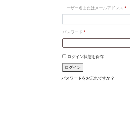
必
ユーザー名またはメールアドレス
*
須
必
パスワード
*
須
ログイン状態を保存
ログイン
パスワードをお忘れですか ?