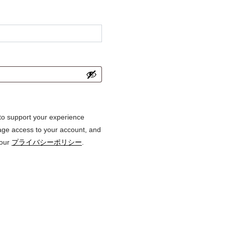
 to support your experience
age access to your account, and
 our
プライバシーポリシー
.