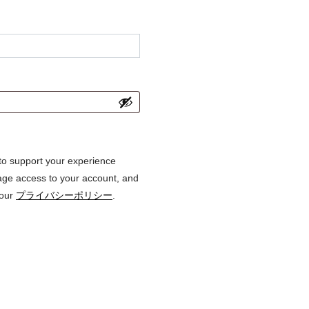
 to support your experience
age access to your account, and
 our
プライバシーポリシー
.