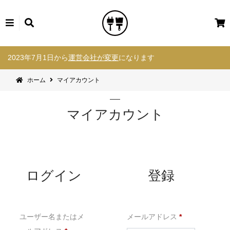
カ
ー
コ
ト
2023年7月1日から
運営会社が変更
になります
ン
テ
ホーム
マイアカウント
ン
ツ
へ
マイアカウント
ス
キ
ッ
プ
ログイン
登録
必
ユーザー名またはメ
メールアドレス
*