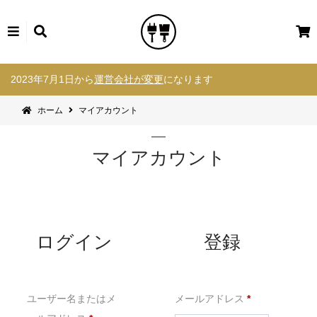
カ
ー
コ
ト
2023年7月1日から
運営会社が変更
になります
ン
テ
ホーム
マイアカウント
ン
ツ
へ
マイアカウント
ス
キ
ッ
プ
ログイン
登録
必
ユーザー名またはメ
メールアドレス
*