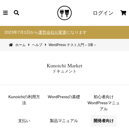
カ
ログイン
ー
コ
ト
2023年7月1日から
運営会社が変更
になります
ン
テ
ホーム
ヘルプ
WordPress テスト入門 – 3章 –
ン
ツ
へ
Kunoichi Market
ス
ドキュメント
キ
ッ
プ
Kunoichiの利用方
WordPressの基礎
初心者向け
法
WordPressマニュ
アル
支払い
製品マニュアル
開発者向け