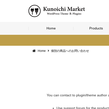
Skip
Home
Products
to
content
Home
個別の商品へのお問い合わせ
You can contact to plugin/theme author a
Use support forum for the produc