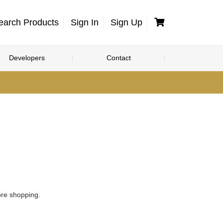
Cart
earch Products
Sign In
Sign Up
Developers
Contact
ore shopping.