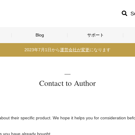
S
Blog
サポート
2023年7月1日から
運営会社が変更
になります
Contact to Author
bout their specific product. We hope it helps you for consideration bef
ts you have already bought.