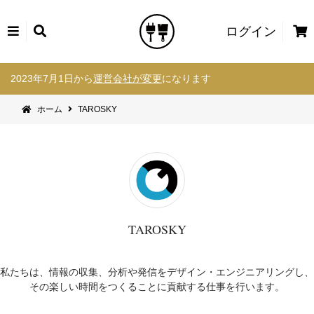
カ
ログイン
ー
コ
ト
2023年7月1日から
運営会社が変更
になります
ン
テ
ホーム
TAROSKY
ン
ツ
へ
ス
キ
ッ
プ
TAROSKY
私たちは、情報の収集、分析や発信をデザイン・エンジニアリングし、
その楽しい時間をつくることに貢献する仕事を行います。