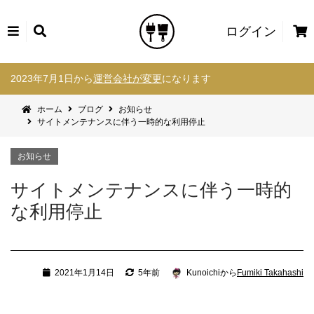
カ
ログイン
ー
コ
ト
2023年7月1日から
運営会社が変更
になります
ン
テ
ホーム
ブログ
お知らせ
ン
サイトメンテナンスに伴う一時的な利用停止
ツ
へ
お知らせ
ス
キ
サイトメンテナンスに伴う一時的
ッ
プ
な利用停止
2021年1月14日
5年前
Kunoichiから
Fumiki Takahashi