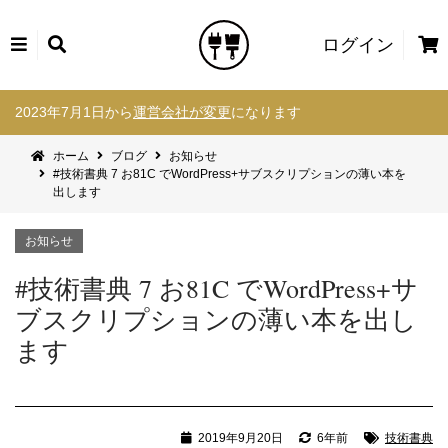
カ
ログイン
ー
コ
ト
2023年7月1日から
運営会社が変更
になります
ン
テ
ホーム
ブログ
お知らせ
ン
#技術書典 7 お81C でWordPress+サブスクリプションの薄い本を
ツ
出します
へ
ス
お知らせ
キ
ッ
#技術書典 7 お81C でWordPress+サ
プ
ブスクリプションの薄い本を出し
ます
2019年9月20日
6年前
技術書典