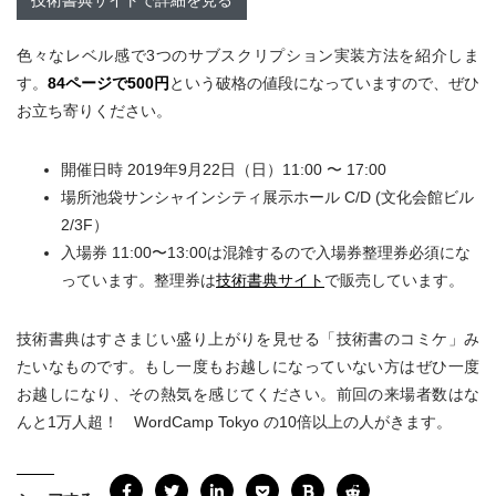
技術書典サイトで詳細を見る
色々なレベル感で3つのサブスクリプション実装方法を紹介しま
す。
84ページで500円
という破格の値段になっていますので、ぜひ
お立ち寄りください。
開催日時 2019年9月22日（日）11:00 〜 17:00
場所池袋サンシャインシティ展示ホール C/D (文化会館ビル
2/3F）
入場券 11:00〜13:00は混雑するので入場券整理券必須にな
っています。整理券は
技術書典サイト
で販売しています。
技術書典はすさまじい盛り上がりを見せる「技術書のコミケ」み
たいなものです。もし一度もお越しになっていない方はぜひ一度
お越しになり、その熱気を感じてください。前回の来場者数はな
んと1万人超！ WordCamp Tokyo の10倍以上の人がきます。