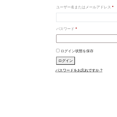
必
ユーザー名またはメールアドレス
*
須
必
パスワード
*
須
ログイン状態を保存
ログイン
パスワードをお忘れですか ?