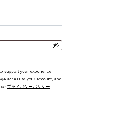
 to support your experience
age access to your account, and
 our
プライバシーポリシー
.