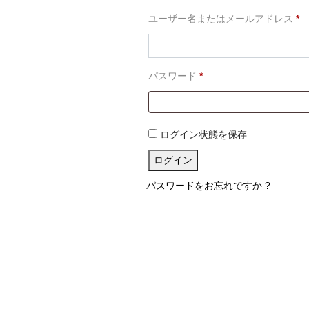
必
ユーザー名またはメールアドレス
*
須
必
パスワード
*
須
ログイン状態を保存
ログイン
パスワードをお忘れですか ?