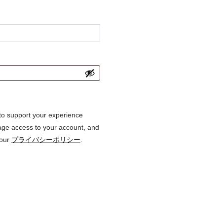
 to support your experience
age access to your account, and
 our
プライバシーポリシー
.