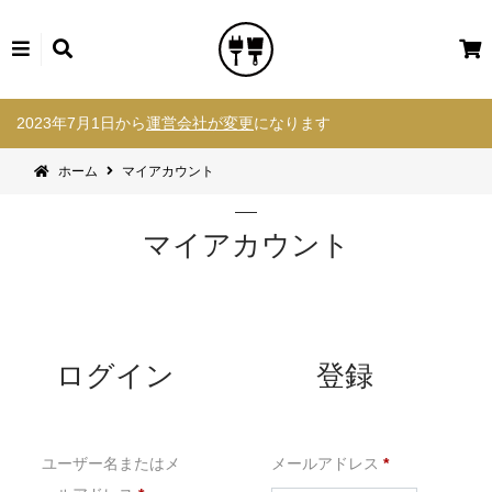
カ
ー
コ
ト
2023年7月1日から
運営会社が変更
になります
ン
テ
ホーム
マイアカウント
ン
ツ
へ
マイアカウント
ス
キ
ッ
プ
ログイン
登録
必
ユーザー名またはメ
メールアドレス
*