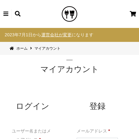
カ
ー
コ
ト
2023年7月1日から
運営会社が変更
になります
ン
テ
ホーム
マイアカウント
ン
ツ
へ
マイアカウント
ス
キ
ッ
プ
ログイン
登録
必
ユーザー名またはメ
メールアドレス
*