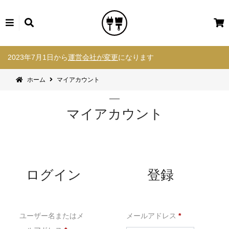
カ
ー
コ
ト
2023年7月1日から
運営会社が変更
になります
ン
テ
ホーム
マイアカウント
ン
ツ
へ
マイアカウント
ス
キ
ッ
プ
ログイン
登録
必
ユーザー名またはメ
メールアドレス
*