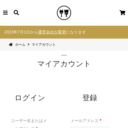
カ
ー
コ
ト
2023年7月1日から
運営会社が変更
になります
ン
テ
ホーム
マイアカウント
ン
ツ
へ
マイアカウント
ス
キ
ッ
プ
ログイン
登録
必
ユーザー名またはメ
メールアドレス
*