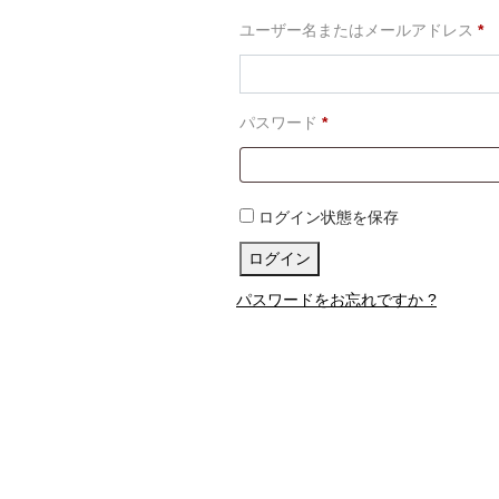
必
ユーザー名またはメールアドレス
*
須
必
パスワード
*
須
ログイン状態を保存
ログイン
パスワードをお忘れですか ?