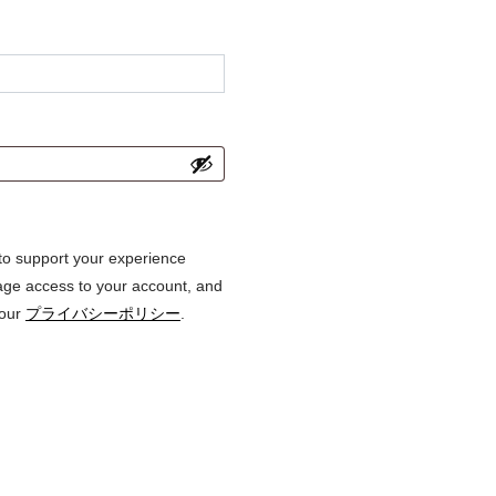
 to support your experience
age access to your account, and
 our
プライバシーポリシー
.