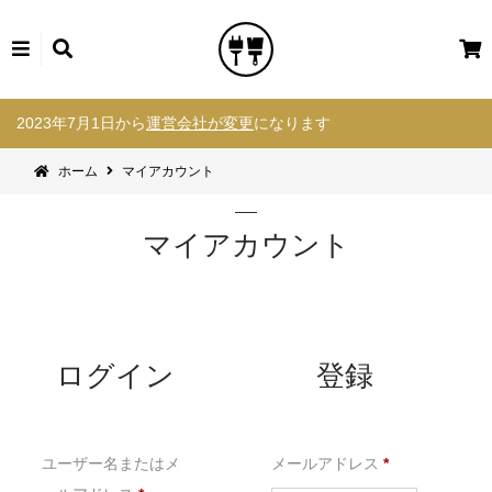
カ
ー
コ
ト
2023年7月1日から
運営会社が変更
になります
ン
テ
ホーム
マイアカウント
ン
ツ
へ
マイアカウント
ス
キ
ッ
プ
ログイン
登録
必
ユーザー名またはメ
メールアドレス
*